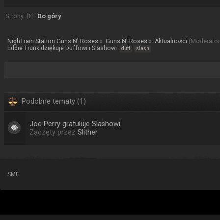
Strony: [
1
]
Do góry
NighTrain Station Guns N' Roses
»
Guns N' Roses
»
Aktualności
(Moderator
Eddie Trunk dziękuje Duffowi i Slashowi 
duff
slash
Podobne tematy (1)
Joe Perry gratuluje Slashowi
Zaczęty przez
Slither
SMF