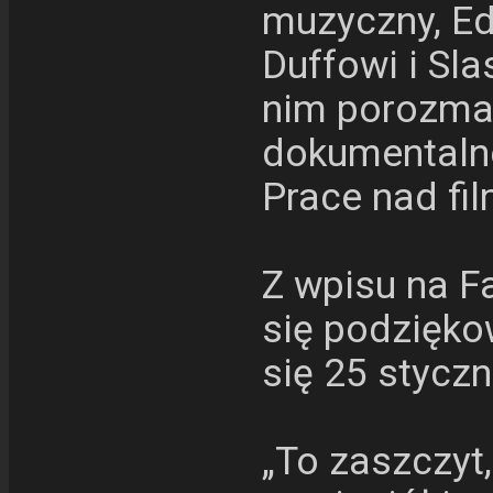
muzyczny, Ed
Duffowi i Sla
nim porozmaw
dokumentalne
Prace nad fi
Z wpisu na F
się podzięko
się 25 styczn
„To zaszczyt