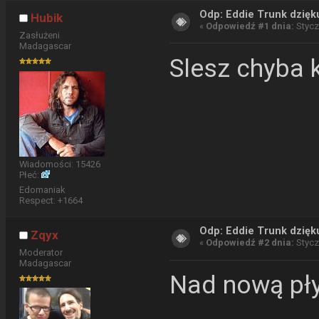
Odp: Eddie Trunk dzięku
Hubik
«
Odpowiedź #1 dnia:
Styczn
Zasłużeni
Madagascar
Slesz chyba 
Wiadomości: 15426
Płeć:
Edomaniak
Respect:
+1664
Odp: Eddie Trunk dzięku
Zqyx
«
Odpowiedź #2 dnia:
Styczn
Moderator
Madagascar
Nad nową pł