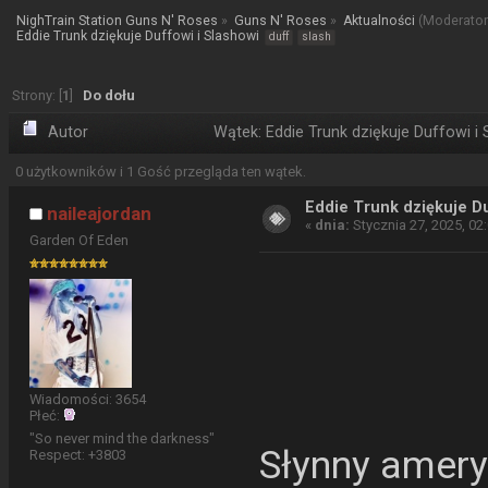
NighTrain Station Guns N' Roses
»
Guns N' Roses
»
Aktualności
(Moderator
Eddie Trunk dziękuje Duffowi i Slashowi 
duff
slash
Strony: [
1
]
Do dołu
Autor
Wątek: Eddie Trunk dziękuje Duffowi i
0 użytkowników i 1 Gość przegląda ten wątek.
Eddie Trunk dziękuje Du
naileajordan
«
dnia:
Stycznia 27, 2025, 02
Garden Of Eden
Wiadomości: 3654
Płeć:
"So never mind the darkness"
Słynny amery
Respect:
+3803