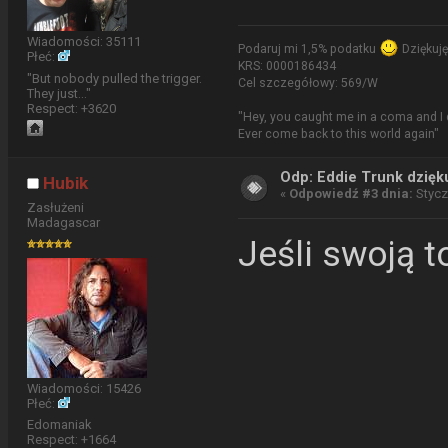
Wiadomości: 35111
Podaruj mi 1,5% podatku
Dziękuję
Płeć:
KRS: 0000186434
"But nobody pulled the trigger.
Cel szczegółowy: 569/W
They just..."
Respect:
+3620
"Hey, you caught me in a coma and I 
Ever come back to this world again"
Odp: Eddie Trunk dzięku
Hubik
«
Odpowiedź #3 dnia:
Styczn
Zasłużeni
Madagascar
Jeśli swoją t
Wiadomości: 15426
Płeć:
Edomaniak
Respect:
+1664