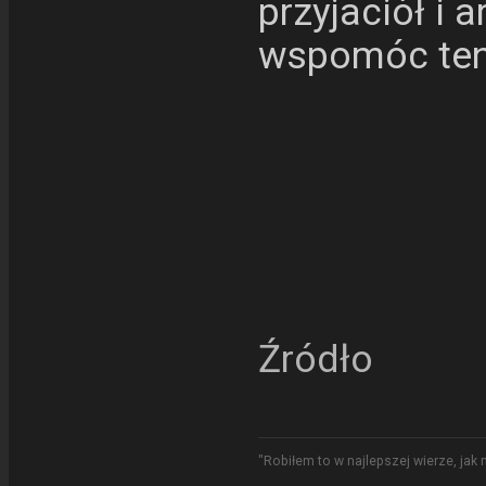
przyjaciół i 
wspomóc ten
Źródło
"Robiłem to w najlepszej wierze, jak 