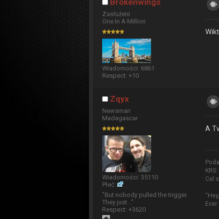
Brokenwings
Zasłużeni
One In A Million
Wikt
Wiadomości: 6861
Respect:
+10
Zqyx
Newsman
Madagascar
A Tw
Poda
KRS:
Wiadomości: 35110
Cel 
Płeć:
"But nobody pulled the trigger.
"Hey
They just..."
Ever
Respect:
+3620