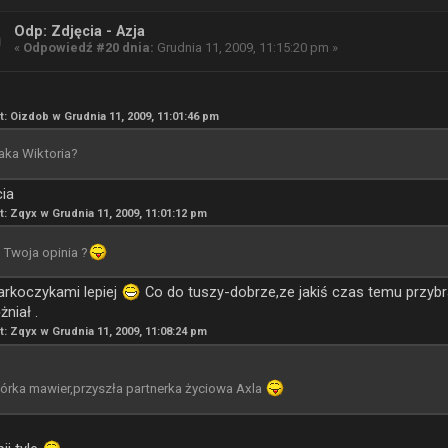
Odp: Zdjęcia - Azja
«
Odpowiedź #20 dnia:
Grudnia 11, 2009, 11:15:20 pm »
t: Oizdob w Grudnia 11, 2009, 11:01:46 pm
aka Wiktoria?
cia
t: Zqyx w Grudnia 11, 2009, 11:01:12 pm
 Twoja opinia ?
arkoczykami lepiej
Co do tuszy-dobrze,ze jakiś czas temu przybr
niał .
t: Zqyx w Grudnia 11, 2009, 11:08:24 pm
órka mawier,przyszła partnerka życiowa Axla