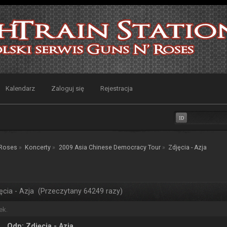
Kalendarz
Zaloguj się
Rejestracja
 Roses
»
Koncerty
»
2009 Asia Chinese Democracy Tour
»
Zdjęcia - Azja 
ęcia - Azja (Przeczytany 64249 razy)
ek.
Odp: Zdjęcia - Azja