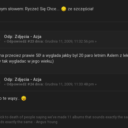
nym słowem: Ryczeć Się Chce....
ze szczęścia!
Odp: Zdjęcia - Azja
«
Odpowiedź #23 dnia:
Grudnia 11, 2009, 11:32:56 pm »
a przeciez prawie 50! a wyglada jakby byl 20 paro letnim Axlem z l
 tak wygladac w jego wieku;)
Odp: Zdjęcia - Azja
«
Odpowiedź #24 dnia:
Grudnia 11, 2009, 11:33:48 pm »
o te wąsy...
sick to death of people saying we've made 11 albums that sounds exactly the s
ds exactly the same - Angus Young