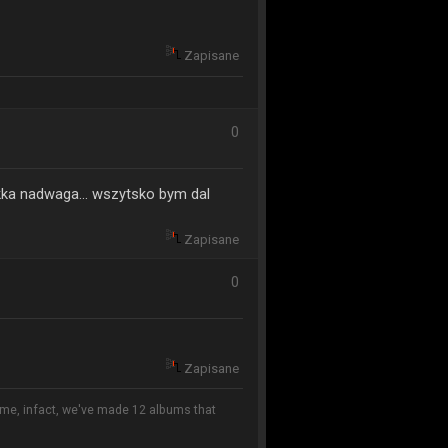
Zapisane
0
ekka nadwaga... wszytsko bym dal
Zapisane
0
Zapisane
ame, infact, we've made 12 albums that