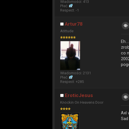
Wiadomości: 413
Płeć:
Respect:
-1
Artur78
Atittude
Eh..
zrob
co m
2002
pogo
Wiadomości: 2131
Płeć:
Respect:
+285
EroticJesus
Knockin On Heavens Door
Axl 
Sad 