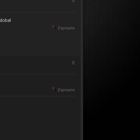
0
odobal
Zapisane
0
Zapisane