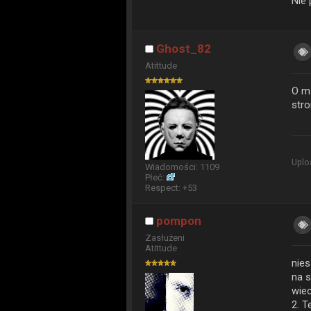
Nie 
Ghost_82
Atittude
O m
stro
Uplo
Wiadomości: 1109
Płeć:
Respect:
+53
pompon
Zasłużeni
Atittude
nies
na s
wiec
2. T