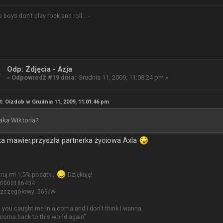
e boys don't play rock and roll... -
Odp: Zdjęcia - Azja
«
Odpowiedź #19 dnia:
Grudnia 11, 2009, 11:08:24 pm »
t: Oizdob w Grudnia 11, 2009, 11:01:46 pm
aka Wiktoria?
ka mawier,przyszła partnerka życiowa Axla
ruj mi 1,5% podatku
Dziękuję!
 0000186434
szczegółowy: 569/W
, you caught me in a coma and I don't think I wanna
 come back to this world again"