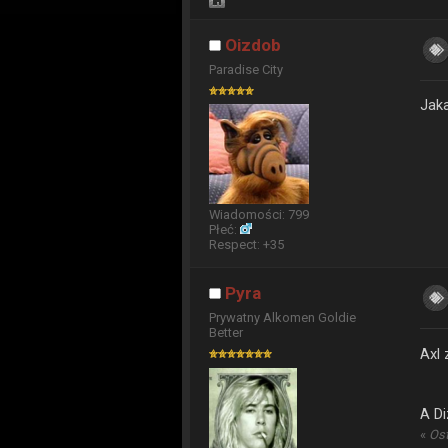
Oizdob
Paradise City
Jaka
Wiadomości: 799
Płeć:
Respect:
+35
Pyra
Prywatny Alkomen Goldie
Better
Axl 
A Di
«
Ost