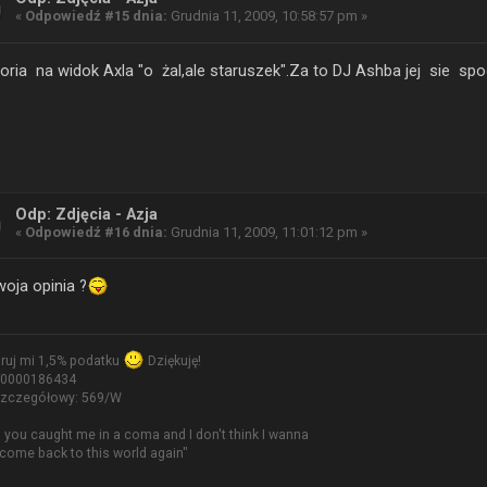
«
Odpowiedź #15 dnia:
Grudnia 11, 2009, 10:58:57 pm »
oria na widok Axla "o żal,ale staruszek".Za to DJ Ashba jej sie sp
Odp: Zdjęcia - Azja
«
Odpowiedź #16 dnia:
Grudnia 11, 2009, 11:01:12 pm »
oja opinia ?
ruj mi 1,5% podatku
Dziękuję!
 0000186434
szczegółowy: 569/W
, you caught me in a coma and I don't think I wanna
 come back to this world again"