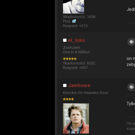
Jed
Wiadomości: 1638
Płeć:
Respect:
+313
el_loko
Zasłużeni
One In A Million
on m
Wiadomości: 6032
zeby
Respect:
+607
Jawhowe
Knockin On Heavens Door
Tylk
I'm 
soun