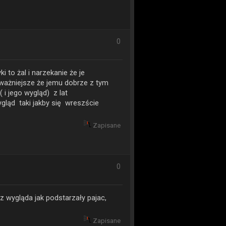
0
 to żal i narzekanie że je
ajważniejsze że jemu dobrze z tym
 i jego wygląd) z lat
gląd taki jakby się wreszście
Zapisane
0
z wygląda jak podstarzały pajac,
Zapisane