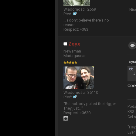
Wiadomości: 2669
- Nic
Płeć:
... i don't believe there's no
reason ...
Respect:
+383
Zqyx
Newsman
Madagascar
Cyta
J
Cór
Wiadomości: 35110
Płeć:
"But nobody pulled the trigger.
Poda
They just..."
KRS:
Respect:
+3620
Cel 
"Hey
Ever