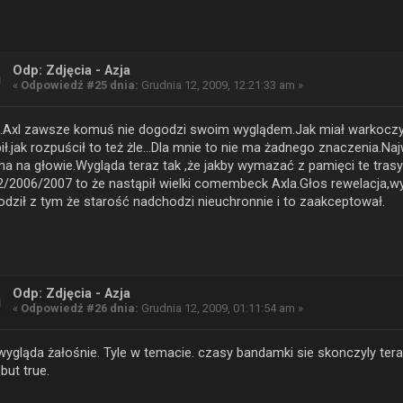
Odp: Zdjęcia - Azja
«
Odpowiedź #25 dnia:
Grudnia 12, 2009, 12:21:33 am »
...Axl zawsze komuś nie dogodzi swoim wyglądem.Jak miał warkoczyki
ił.jak rozpuścił to też żle...Dla mnie to nie ma żadnego znaczenia.N
a na głowie.Wygląda teraz tak ,że jakby wymazać z pamięci te trasy(
/2006/2007 to że nastąpił wielki comembeck Axla.Głos rewelacja,wy
dził z tym że starość nadchodzi nieuchronnie i to zaakceptował.
Odp: Zdjęcia - Azja
«
Odpowiedź #26 dnia:
Grudnia 12, 2009, 01:11:54 am »
wygląda żałośnie. Tyle w temacie. czasy bandamki sie skonczyly tera
but true.