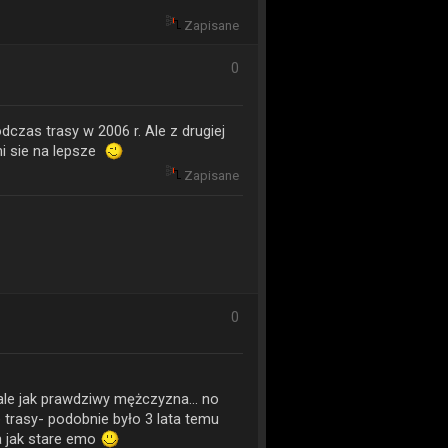
Zapisane
0
czas trasy w 2006 r. Ale z drugiej
i sie na lepsze
Zapisane
0
 ale jak prawdziwy mężczyzna... no
 trasy- podobnie było 3 lata temu
a jak stare emo