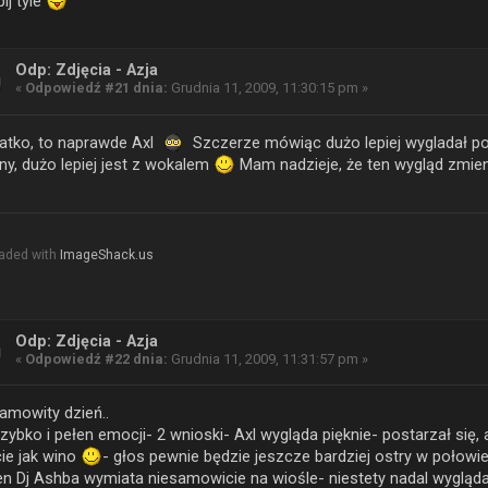
pij tyle
Odp: Zdjęcia - Azja
«
Odpowiedź #21 dnia:
Grudnia 11, 2009, 11:30:15 pm »
atko, to naprawde Axl
Szczerze mówiąc dużo lepiej wygladał pod
ny, dużo lepiej jest z wokalem
Mam nadzieje, że ten wygląd zmien
aded with
ImageShack.us
Odp: Zdjęcia - Azja
«
Odpowiedź #22 dnia:
Grudnia 11, 2009, 11:31:57 pm »
amowity dzień..
zybko i pełen emocji- 2 wnioski- Axl wygląda pięknie- postarzał się,
ie jak wino
- głos pewnie będzie jeszcze bardziej ostry w połowie
en Dj Ashba wymiata niesamowicie na wiośle- niestety nadal wygląd