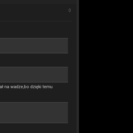
0
ał na wadze,bo dzięki temu