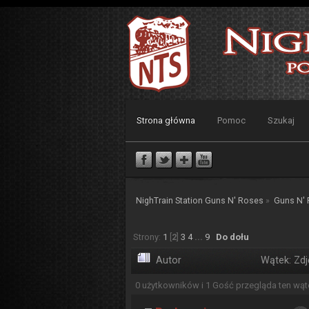
Strona główna
Pomoc
Szukaj
NighTrain Station Guns N' Roses
»
Guns N'
Strony:
1
[
2
]
3
4
...
9
Do dołu
Autor
Wątek: Zdj
0 użytkowników i 1 Gość przegląda ten wąt