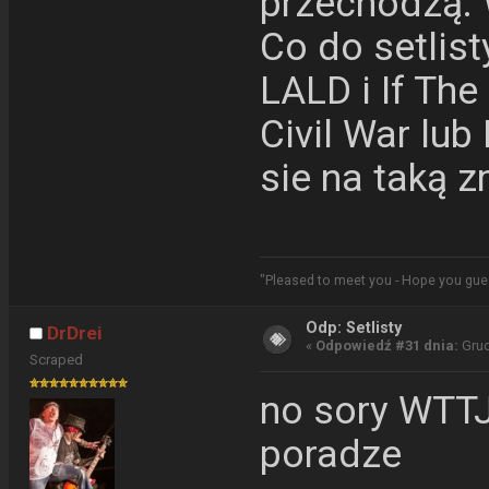
przechodzą. 
Co do setlist
LALD i If The
Civil War lu
sie na taką z
"Pleased to meet you - Hope you gu
Odp: Setlisty
DrDrei
«
Odpowiedź #31 dnia:
Grud
Scraped
no sory WTTJ 
poradze