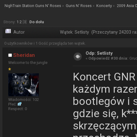
NighTrain Station Guns N' Roses
»
Guns N' Roses
»
Koncerty
»
2009 Asia 
Strony:
1
2
[
3
]
Do dołu
Autor
Wątek: Setlisty (Przeczytany 24203 ra
0 użytkowników i 1 Gość przegląda ten wątek.
Odp: Setlisty
Sheridan
«
Odpowiedź #30 dnia:
Grud
Welcome to the jungle
Koncert GNR 
każdym razem
bootlegów i 
Wiadomości: 102
Płeć:
Respect:
0
gdzie się, k*
skrzęczącym 