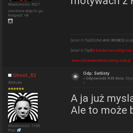
motywach z 
Wiadomości: 8527
one more step to go
Respect:
+8
[size=3.75pt]GUNS
A
ND
ROSE
S[/size
[size=3.75pt]
la banda mas peligrosa d
www.czlowiekorkiestra.blog.onet.pl
Odp: Setlisty
Ghost_82
«
Odpowiedź #35 dnia:
Styc
Atittude
»
A ja już mysl
Ale to może 
Wiadomości: 1109
Płeć: