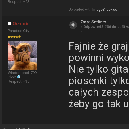
Respect:
+53
Uploaded with
ImageShack.us
Odp: Setlisty
Oizdob
«
Odpowiedź #36 dnia:
Styc
Paradise City
»
Fajnie że gra
powinni wykon
Nie tylko git
Wiadomości: 799
piosenki tyl
Płeć:
Respect:
+35
całych zespo
żeby go tak 