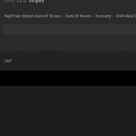
Strony:
1
2
[
3
]
Do góry
NighTrain Station Guns N' Roses
»
Guns N' Roses
»
Koncerty
»
2009 Asia 
SMF