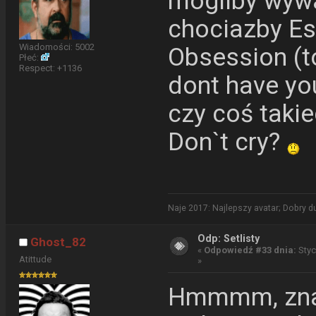
mogliby wywa
chociazby Est
Wiadomości: 5002
Obsession (to
Płeć:
Respect:
+1136
dont have yo
czy coś takie
Don`t cry?
Naje 2017: Najlepszy avatar; Dobry 
Odp: Setlisty
Ghost_82
«
Odpowiedź #33 dnia:
Styc
Atittude
»
Hmmmm, znal