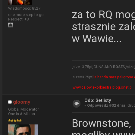
Wiadomości: 8527
za to RQ mog
one more step to go
Respect:
+8
strasznie zal
w Wawie...
[size=3.75pt]GUNS
A
ND
ROSE
S[/size
[size=3.75pt]
la banda mas peligrosa d
www.czlowiekorkiestra.blog.onet.pl
Odp: Setlisty
gloomy
«
Odpowiedź #32 dnia:
Grud
Global Moderator
One In A Million
Brownstone, 