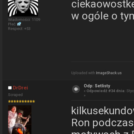
ciekaowostk
w ogóle o ty
Wiadomości: 1109
Płeć:
Respect:
+53
Uploaded with
ImageShack.us
Odp: Setlisty
DrDrei
«
Odpowiedź #34 dnia:
Styc
Scraped
»
kilkusekundo
Ron podczas